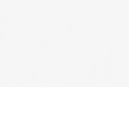
Ольха