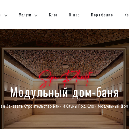
н
Услуги
Блог
О нас
Портфолио
К
Spa Planet
Модульный дом-баня
шаем к расчету
Приглашаем
ная
Заказать Строительство Бани И Сауны Под Ключ
Модульный Дом
идуальный размер помещения
Под индивидуальн
Ширина
M2
Длина