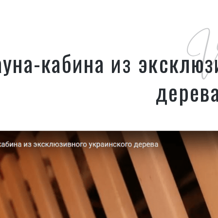
V
ауна-кабина из эксклюз
дерев