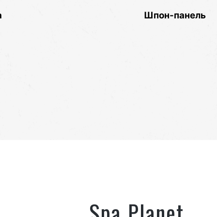
ель
Вагонка липы
Spa Planet