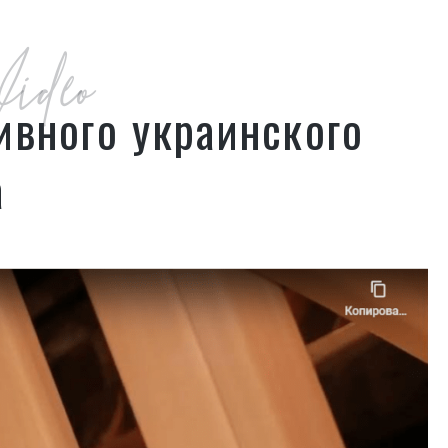
ideo
ивного украинского
а