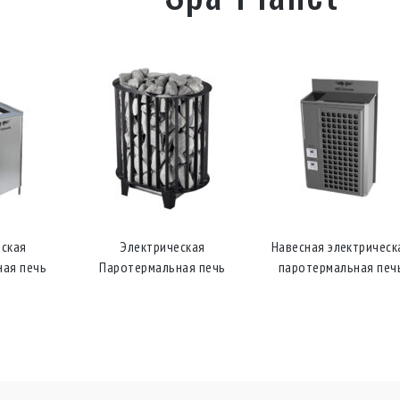
еская
Навесная электрическая
Электрическая
ная печь
паротермальная печь
паротермальная печ
,25»
«Combi Y-3»
«Combi-16» облицовка
природного камня; (380