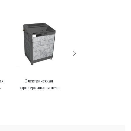
Электрическая
Электрическая
паротермальная печь
ь
паротермальная печь
«Combi-4,25» ; (380 В)
 из
«Combi-6,25» ; (380 В)
 В)