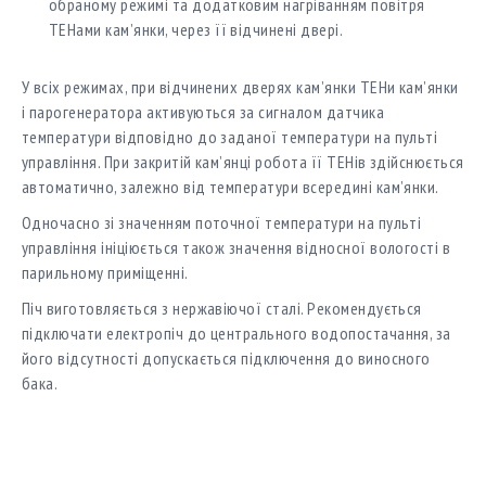
обраному режимі та додатковим нагріванням повітря
ТЕНами кам’янки, через її відчинені двері.
У всіх режимах, при відчинених дверях кам’янки ТЕНи кам’янки
і парогенератора активуються за сигналом датчика
температури відповідно до заданої температури на пульті
управління. При закритій кам’янці робота її ТЕНів здійснюється
автоматично, залежно від температури всередині кам’янки.
Одночасно зі значенням поточної температури на пульті
управління ініціюється також значення відносної вологості в
парильному приміщенні.
Пiч виготовляється з нержавіючої сталі. Рекомендується
підключати електропіч до центрального водопостачання, за
його відсутності допускається підключення до виносного
бака.