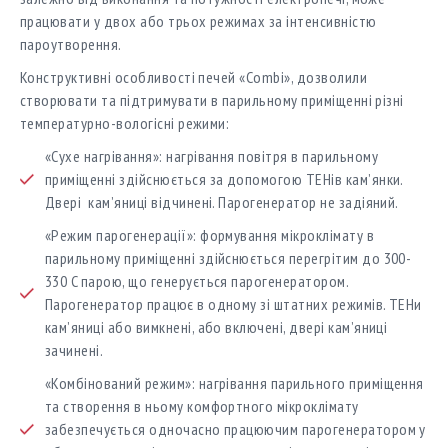
працювати у двох або трьох режимах за інтенсивністю
пароутворення.
Конструктивні особливості печей «Combi», дозволили
створювати та підтримувати в парильному приміщенні різні
температурно-вологісні режими:
«Сухе нагрівання»: нагрівання повітря в парильному
приміщенні здійснюється за допомогою ТЕНів кам’янки.
Двері кам’яниці відчинені. Парогенератор не задіяний.
«Режим парогенерації»: формування мікроклімату в
парильному приміщенні здійснюється перегрітим до 300-
330 C парою, що генерується парогенератором.
Парогенератор працює в одному зі штатних режимів. ТЕНи
кам’яниці або вимкнені, або включені, двері кам’яниці
зачинені.
«Комбінований режим»: нагрівання парильного приміщення
та створення в ньому комфортного мікроклімату
забезпечується одночасно працюючим парогенератором у