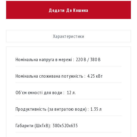
Додати До Кошика
Характеристики
Номінальна напруга в мережі :
220 В / 380 В
Номінальна споживана потужність :
4.25 кВт
Об'єм ємності для води :
12 л.
Продуктивність (за витратою води) :
1.35 л
Габарити (ШхГхВ):
380х520х635