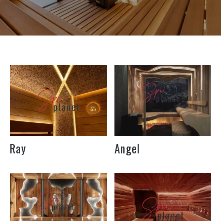
Під індивідуальний
Під індивідуальний
розмір приміщення
розмір приміщення
Довжина
Ширина
M2
Довжина
Ширина
M2
Як повідомити
Як повідомити
вартість
вартість
Ray
Angel