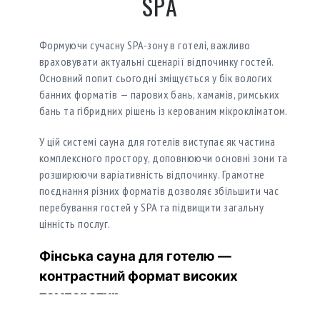
SPA
Формуючи сучасну SPA-зону в готелі, важливо
враховувати актуальні сценарії відпочинку гостей.
Основний попит сьогодні зміщується у бік вологих
банних форматів — парових бань, хамамів, римських
бань та гібридних рішень із керованим мікрокліматом.
У цій системі сауна для готелів виступає як частина
комплексного простору, доповнюючи основні зони та
розширюючи варіативність відпочинку. Грамотне
поєднання різних форматів дозволяє збільшити час
перебування гостей у SPA та підвищити загальну
цінність послуг.
Фінська сауна для готелю —
контрастний формат високих
температур