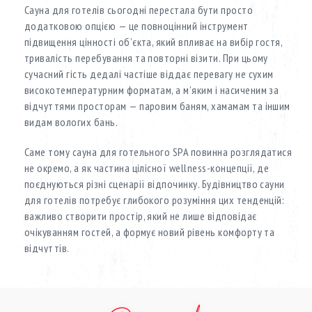
Сауна для готелів сьогодні перестала бути просто
додатковою опцією — це повноцінний інструмент
підвищення цінності об’єкта, який впливає на вибір гостя,
тривалість перебування та повторні візити. При цьому
сучасний гість дедалі частіше віддає перевагу не сухим
високотемпературним форматам, а м’яким і насиченим за
відчуттями просторам — паровим баням, хамамам та іншим
видам вологих бань.
Саме тому сауна для готельного SPA повинна розглядатися
не окремо, а як частина цілісної wellness-концепції, де
поєднуються різні сценарії відпочинку. Будівництво сауни
для готелів потребує глибокого розуміння цих тенденцій:
важливо створити простір, який не лише відповідає
очікуванням гостей, а формує новий рівень комфорту та
відчуттів.
SpaPlanet реалізує сауни для готелів під ключ, інтегруючи їх
у загальну структуру SPA-зони з урахуванням логіки руху
гостей, інтенсивності використання та рівня об’єкта. Кожен