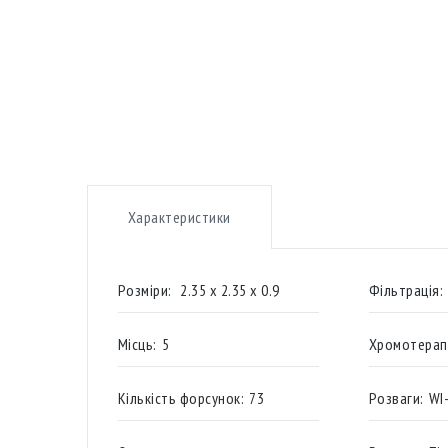
Характеристики
Розміри:
2.35 х 2.35 х 0.9
Фільтрація:
Місць:
5
Хромотерапі
Кількість форсунок:
73
Розваги:
​WI