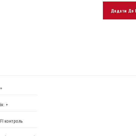
Додати До 
+
я:
+
-FI контроль