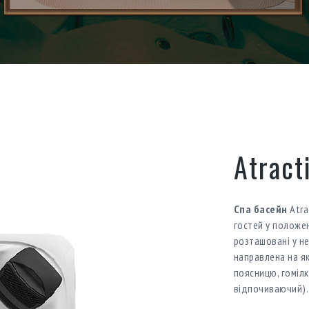
Atract
Спа басейн
Atra
гостей у положен
розташовані у не
направлена на які
поясницю, гомілк
відпочиваючий)