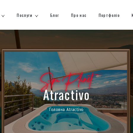
Послуги
Блог
Про нас
Портфоліо
Spa Planet
Atractivo
Головна
Atractivo