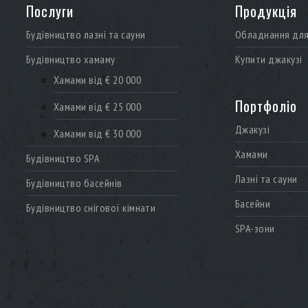
Послуги
Продукція
Будівництво лазні та сауни
Обладнання для 
Будівництво хамаму
Купити джакузі
Хамами від € 20 000
Портфоліо
Хамами від € 25 000
Джакузі
Хамами від € 30 000
Хамами
Будівництво SPA
Лазні та сауни
Будівництво басейнів
Басейни
Будівництво снігової кімнати
SPA-зони