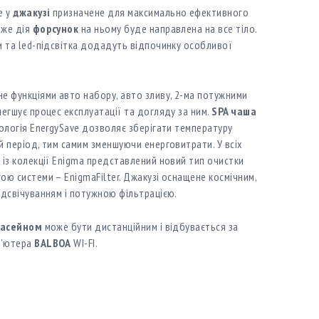
е у
джакузі
призначене для максимально ефективного
дже дія
форсунок
на ньому буде направлена на все тіло.
и та led-підсвітка додадуть відпочинку особливої
е функціями авто набору, авто зливу, 2-ма потужними
егшує процес експлуатації та догляду за ним.
SPA чаша
ологія EnergySave дозволяє зберігати температуру
й період, тим самим зменшуючи енерговитрати. У всіх
 із колекції Enigma представлений новий тип очистки
ю системи – EnigmaFilter. Джакузі оснащене космічним,
ідсвічуванням і потужною фільтрацією.
басейном
може бути дистанційним і відбувається за
п’ютера
BALBOA
WI-FI.