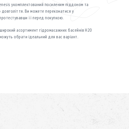
Genesis укомплектований посиленим піддоном та
 довголіття. Ви можете переконатися у
 протестувавши її перед покупкою.
е широкий асортимент гідромасажних басейнів H20
оможуть обрати ідеальний для вас варіант.