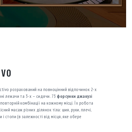
ivo
ctivo розрахований на повноцінний відпочинок 2-х
ні лежачи та 3-х – сидячи. 73
форсунки
джакузі
повторній комбінації на кожному місці. Їх робота
сний масаж різних ділянок тіла: шия, руки, плечі,
и і стопи (в залежності від місця, яке обере
.