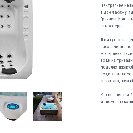
Центральне місц
гідромасажу
, а
Грайливі фонтан
атмосфери.
Джакузі
оснащен
насосами, що пол
– утеплена. Техн
води на тривали
моделях джакузі
води за допомого
світлодіодним п
Управління
спа 
допомогою ком