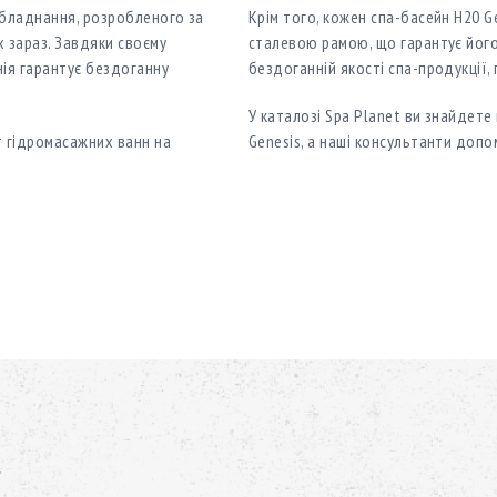
обладнання, розробленого за
Крім того, кожен спа-басейн H20 
 зараз. Завдяки своєму
сталевою рамою, що гарантує його
ія гарантує бездоганну
бездоганній якості спа-продукції,
У каталозі Spa Planet ви знайдет
т гідромасажних ванн на
Genesis, а наші консультанти доп