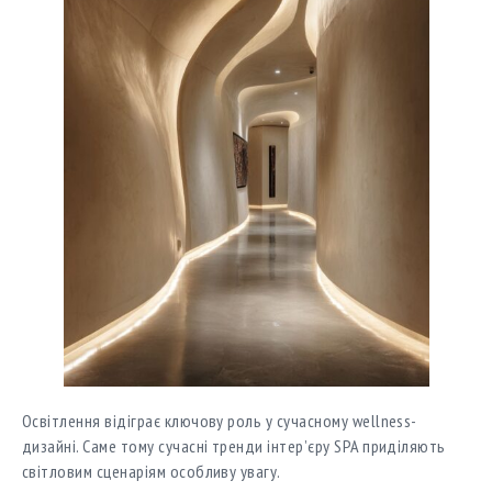
Освітлення відіграє ключову роль у сучасному wellness-
дизайні. Саме тому сучасні тренди інтер’єру SPA приділяють
світловим сценаріям особливу увагу.