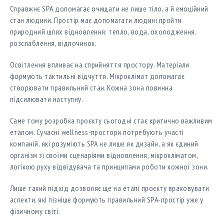
Справжнє SPA допомагає очищати не лише тіло, а й емоційний
стан людини. Простір має допомагати людині пройти
природний шлях відновлення: тепло, вода, охолодження,
розслаблення, відпочинок.
Освітлення впливає на сприйняття простору. Матеріали
формують тактильні відчуття. Мікроклімат допомагає
створювати правильний стан. Кожна зона повинна
підсилювати наступну.
Саме тому розробка проєкту сьогодні стає критично важливим
етапом. Сучасні wellness-простори потребують участі
компаній, які розуміють SPA не лише як дизайн, а як єдиний
організм зі своїми сценаріями відновлення, мікрокліматом,
логікою руху відвідувача та принципами роботи кожної зони.
Лише такий підхід дозволяє ще на етапі проєкту враховувати
аспекти, які пізніше формують правильний SPA-простір уже у
фізичному світі.