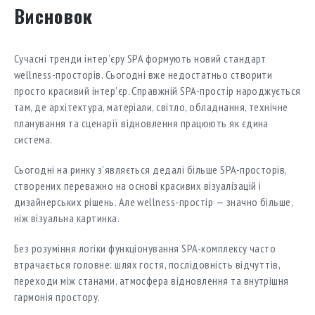
Висновок
Сучасні тренди інтер’єру SPA формують новий стандарт
wellness-просторів. Сьогодні вже недостатньо створити
просто красивий інтер’єр. Справжній SPA-простір народжується
там, де архітектура, матеріали, світло, обладнання, технічне
планування та сценарії відновлення працюють як єдина
система.
Сьогодні на ринку з’являється дедалі більше SPA-просторів,
створених переважно на основі красивих візуалізацій і
дизайнерських рішень. Але wellness-простір — значно більше,
ніж візуальна картинка.
Без розуміння логіки функціонування SPA-комплексу часто
втрачається головне: шлях гостя, послідовність відчуттів,
переходи між станами, атмосфера відновлення та внутрішня
гармонія простору.