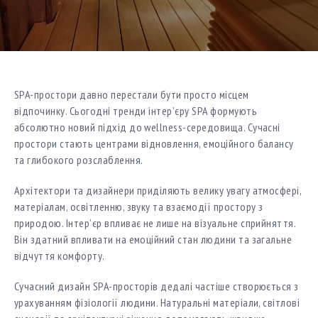
SPA-простори давно перестали бути просто місцем
відпочинку. Сьогодні тренди інтер’єру SPA формують
абсолютно новий підхід до wellness-середовища. Сучасні
простори стають центрами відновлення, емоційного балансу
та глибокого розслаблення.
Архітектори та дизайнери приділяють велику увагу атмосфері,
матеріалам, освітленню, звуку та взаємодії простору з
природою. Інтер’єр впливає не лише на візуальне сприйняття.
Він здатний впливати на емоційний стан людини та загальне
відчуття комфорту.
Сучасний дизайн SPA-просторів дедалі частіше створюється з
урахуванням фізіології людини. Натуральні матеріали, світлові