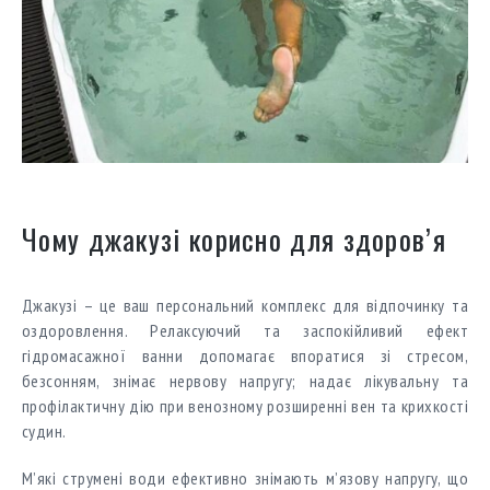
Чому джакузі корисно для здоров’я
Джакузі – це ваш персональний комплекс для відпочинку та
оздоровлення. Релаксуючий та заспокійливий ефект
гідромасажної ванни допомагає впоратися зі стресом,
безсонням, знімає нервову напругу; надає лікувальну та
профілактичну дію при венозному розширенні вен та крихкості
судин.
М’які струмені води ефективно знімають м’язову напругу, що