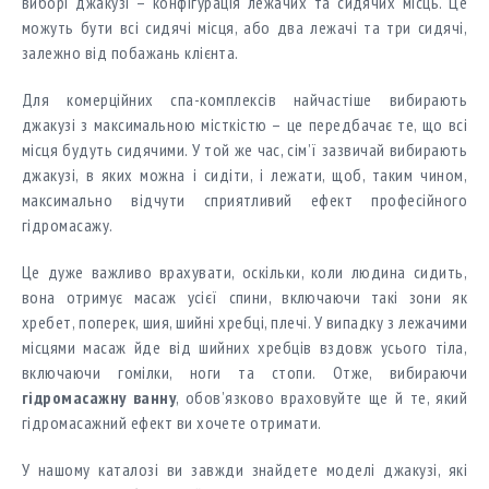
виборі джакузі – конфігурація лежачих та сидячих місць. Це
можуть бути всі сидячі місця, або два лежачі та три сидячі,
залежно від побажань клієнта.
Для комерційних спа-комплексів найчастіше вибирають
джакузі з максимальною місткістю – це передбачає те, що всі
місця будуть сидячими. У той же час, сім’ї зазвичай вибирають
джакузі, в яких можна і сидіти, і лежати, щоб, таким чином,
максимально відчути сприятливий ефект професійного
гідромасажу.
Це дуже важливо врахувати, оскільки, коли людина сидить,
вона отримує масаж усієї спини, включаючи такі зони як
хребет, поперек, шия, шийні хребці, плечі. У випадку з лежачими
місцями масаж йде від шийних хребців вздовж усього тіла,
включаючи гомілки, ноги та стопи. Отже, вибираючи
гідромасажну ванну
, обов’язково враховуйте ще й те, який
гідромасажний ефект ви хочете отримати.
У нашому каталозі ви завжди знайдете моделі джакузі, які