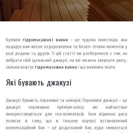
Купівля
гідромасажної ванни
– це чудова інвестиція, яка
подарує вам якісне оздоровлення та безліч теплих моментів у
колі родини та друзів. У цій статті ми розберемося з тим, як
вибрати свій ідеальний джакузі, на які нюанси звернути увагу,
скільки коштує
гідромасажна ванна
і що важливо знати.
Які бувають джакузі
Джакузі бувають переливні та скімерні. Переливні джакузі – це
джакузі переважно преміум-класу, які найчастіше
використовуються для спа-комплексів. Їхня відмінна риса
полягає в тому, що в їхньому корпусі встановлений
компенсаційний бак – це додатковий бак, куди зливається