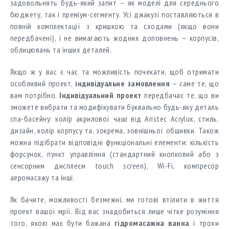
задовольнять будь-який запит – як моделі для середнього
бюджету, так і преміум-сегменту. Усі джакузі поставляються в
повній комплектації з кришкою та сходами (якщо вони
передбачені), і не вимагають жодних доповнень – корпусів,
облицювань та інших деталей.
Якщо ж у вас є час та можливість почекати, щоб отримати
особливий проект,
індивідуальне замовлення
– саме те, що
вам потрібно.
Індивідуальний проект
передбачає те, що ви
зможете вибрати та модифікувати буквально будь-яку деталь
спа-басейну: колір акрилової чаші від Aristec Acrylux, стиль,
дизайн, колір корпусу та, зокрема, зовнішньої обшивки. Також
можна підібрати відповідні функціональні елементи: кількість
форсунок, пункт управління (стандартний кнопковий або з
сенсорним дисплеєм touch screen), Wi-Fi, компресор
аеромасажу та інші.
Як бачите, можливості безмежні, ми готові втілити в життя
проект вашої мрії. Від вас знадобиться лише чітке розуміння
того, якою має бути бажана
гідромасажна ванна
і трохи