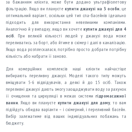
за бажанням клієнта, може бути додано ультрафіолетову
фільтрацію. Якщо ви плануєте
купити джакузі на 3 особи
, це
оптимальний варіант, оскільки цей тип спа-басейнів ідеально
підходить для використання невеликими компаніями.
Аналогічно й у випадку, якщо ви хочете
купити джакузі для 4
осіб
. При великій кількості людей у ​​джакузі вода може
переливатись за борт, або йтиме в скімер і далі в каналізацію.
Якщо вода розплескалася, потрібно просто добрати потрібну
кількість або набрати її заново.
Для комерційних комплексів наші клієнти найчастіше
вибирають переливну джакузі. Моделі такого типу можуть
вміщувати 5-6 відвідувачів, а деякі й до 15 осіб. Також
переливні джакузі дають змогу заощаджувати воду за рахунок
її очищення та циркуляції в межах системи
гідромасажної
ванни
. Якщо ви плануєте
купити джакузі для дому
, то вам
підійдуть обидва варіанти – і скімерний, і переливний басейн.
Вибір залежатиме від ваших індивідуальних побажань та
бюджету.