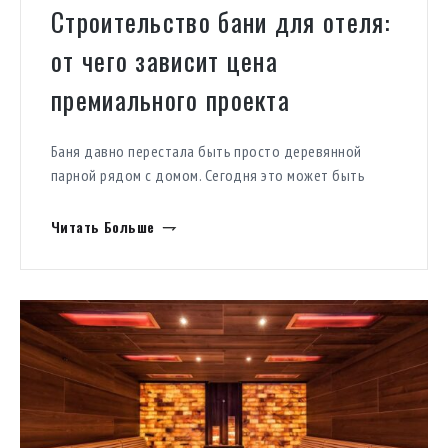
Строительство бани для отеля:
от чего зависит цена
премиального проекта
Баня давно перестала быть просто деревянной
парной рядом с домом. Сегодня это может быть
приватная wellness-зона в резиденции, часть SPA-
инфраструктуры отеля или отдельный коммерческий
Читать Больше
банный комплекс. Поэтому строительство бани
имеет очень разную стоимость. Один проект можно
реализовать как компактную домашнюю сауну.
Другой — как архитектурный комплекс с бассейном,
хамамом, зоной отдыха, профессиональной
вентиляцией, световыми сценариями […]