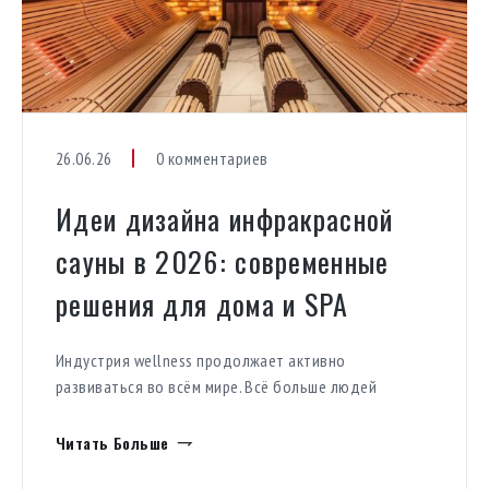
26.06.26
0 комментариев
Идеи дизайна инфракрасной
сауны в 2026: современные
решения для дома и SPA
Индустрия wellness продолжает активно
развиваться во всём мире. Всё больше людей
инвестируют в собственные пространства для
восстановления, отдыха и заботы о здоровье.
Читать Больше
Именно поэтому инфракрасная сауна в 2026 году