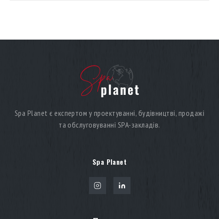
житлових і комерційних об’єктів. Сьогодні
інфрачервоні сауни можна побачити не лише у
приватних будинках. Їх встановлюють у SPA-центрах,
фітнес-клубах, готелях, wellness-комплексах […]
Spa Planet є експертом у проектуванні, будівництві, продажі
та обслуговуванні SPA-закладів.
Spa Planet