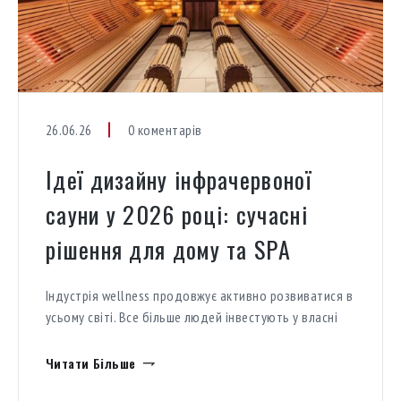
26.06.26
0 коментарів
Ідеї дизайну інфрачервоної
сауни у 2026 році: сучасні
рішення для дому та SPA
Індустрія wellness продовжує активно розвиватися в
усьому світі. Все більше людей інвестують у власні
простори для відновлення, відпочинку та турботи
про здоров’я. Саме тому інфрачервона сауна у 2026
Читати Більше
році стає дедалі популярнішим елементом сучасних