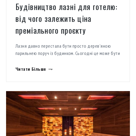
Будівництво лазні для готелю:
від чого залежить ціна
преміального проєкту
Лазня давно перестала бути просто дерев’яною
парильнею поруч із будинком. Сьогодні це може бути
приватна wellness-зона в резиденції, частина SPA-
інфраструктури готелю або окремий комерційний
Читати Більше
лазневий комплекс. Тому будівництво лазні може
мати дуже різну вартість. Один проєкт можна
реалізувати як компактну домашню сауну. Інший — як
архітектурний комплекс із басейном, хамамом, зоною
відпочинку, професійною вентиляцією, світловими
[…]