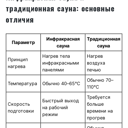
традиционная сауна: основные
отличия
Инфракрасная
Традиционная
Параметр
сауна
сауна
Нагрев тела
Нагрев
Принцип
инфракрасными
воздуха
нагрева
панелями
печью
Обычно 70–
Температура
Обычно 40–65°C
110°C
Требуется
Быстрый выход
Скорость
больше
на рабочий
подготовки
времени на
режим
прогрев
Обычно