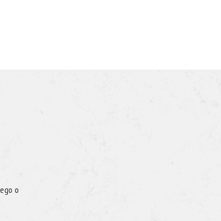
iego o