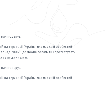
о вам подарує.
ій на території України, яка має свій особистий
понад 700 м², де можна побачити і протестувати
у та руську лазню.
о вам подарує.
ій на території України, яка має свій особистий
понад 700 м², де можна побачити і протестувати
у та руську лазню.
о вам подарує.