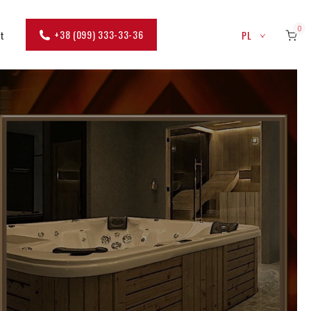
0
+38 (099) 333-33-36
kt
PL