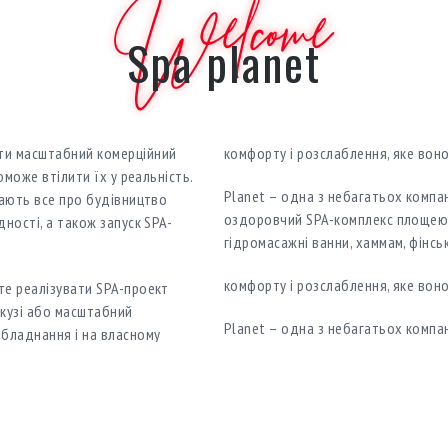
Welcome
Spa planet
ти масштабний комерційний
комфорту і розслаблення, яке вон
оможе втілити їх у реальність.
Planet – одна з небагатьох компан
нають все про будівництво
оздоровчий SPA-комплекс площею 
ності, а також запуск SPA-
гідромасажні ванни, хаммам, фінськ
комфорту і розслаблення, яке вон
те реалізувати SPA-проект
акузі або масштабний
Planet – одна з небагатьох компан
бладнання і на власному
оздоровчий SPA-комплекс площею 
гідромасажні ванни, хаммам, фінськ
ти масштабний комерційний
комфорту і розслаблення, яке вон
оможе втілити їх у реальність.
нають все про будівництво