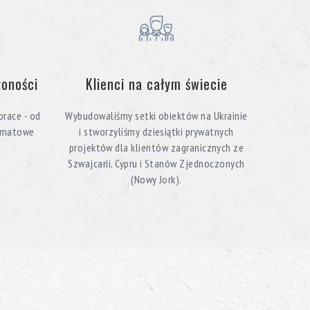
żoności
Klienci na całym świecie
race - od
Wybudowaliśmy setki obiektów na Ukrainie
ormatowe
i stworzyliśmy dziesiątki prywatnych
projektów dla klientów zagranicznych ze
Szwajcarii, Cypru i Stanów Zjednoczonych
(Nowy Jork).