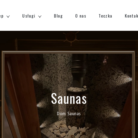
ep
Usługi
Blog
O nas
Teczka
Konta
Saunas
Dom
Saunas