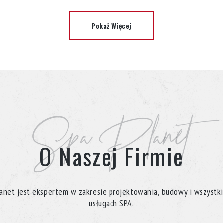
Pokaż Więcej
Spa Planet
O Naszej Firmie
anet jest ekspertem w zakresie projektowania, budowy i wszystk
usługach SPA.