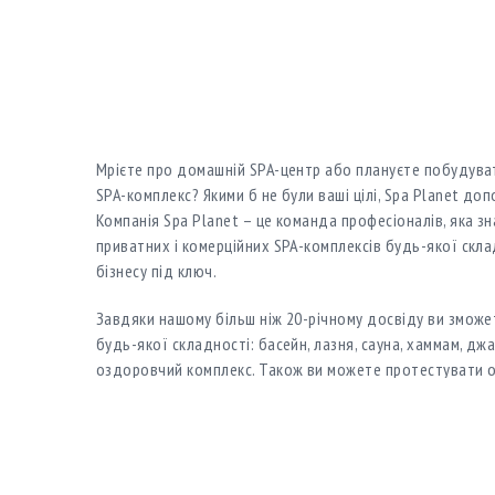
Мрієте про домашній SPA-центр або плануєте побудува
SPA-комплекс? Якими б не були ваші цілі, Spa Planet доп
Компанія Spa Planet – це команда професіоналів, яка з
приватних і комерційних SPA-комплексів будь-якої склад
бізнесу під ключ.
Завдяки нашому більш ніж 20-річному досвіду ви зможе
будь-якої складності: басейн, лазня, сауна, хаммам, дж
оздоровчий комплекс. Також ви можете протестувати о
досвіді оцінити рівень
Мрієте про домашній SPA-центр або плануєте побудува
SPA-комплекс? Якими б не були ваші цілі, Spa Planet доп
Компанія Spa Planet – це команда професіоналів, яка з