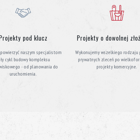
Projekty pod klucz
Projekty o dowolnej zło
powierzyć naszym specjalistom
Wykonujemy wszelkiego rodzaju p
ały cykl budowy kompleksu
prywatnych zleceń po wielkof
wiskowego - od planowania do
projekty komercyjne.
uruchomienia.