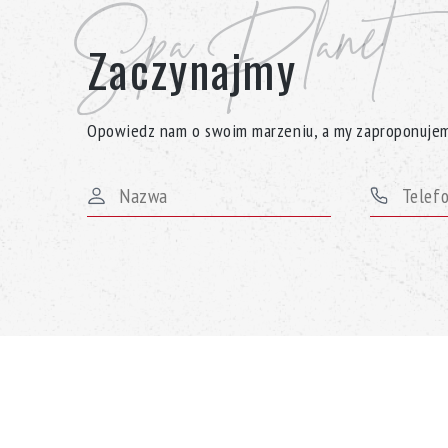
Spa Planet
Zaczynajmy
Opowiedz nam o swoim marzeniu, a my zaproponujem