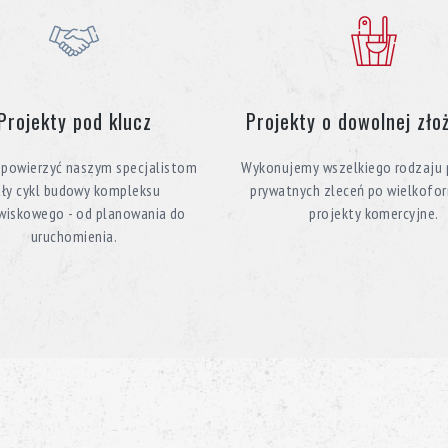
Projekty pod klucz
Projekty o dowolnej zło
powierzyć naszym specjalistom
Wykonujemy wszelkiego rodzaju p
ały cykl budowy kompleksu
prywatnych zleceń po wielkof
wiskowego - od planowania do
projekty komercyjne.
uruchomienia.