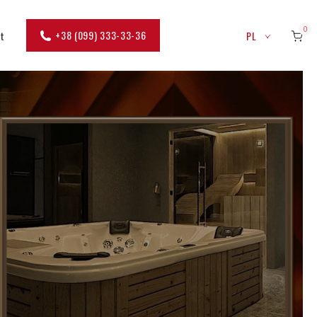
0
+38 (099) 333-33-36
kt
PL