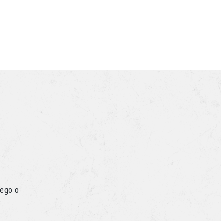
iego o