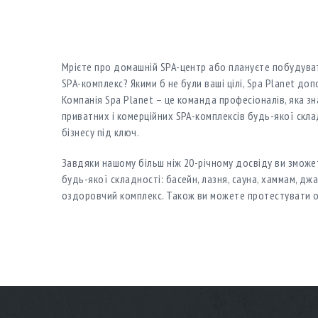
Мрієте про домашній SPA-центр або плануєте побудува
SPA-комплекс? Якими б не були ваші цілі, Spa Planet доп
Компанія Spa Planet – це команда професіоналів, яка з
приватних і комерційних SPA-комплексів будь-якої склад
бізнесу під ключ.
Завдяки нашому більш ніж 20-річному досвіду ви зможе
будь-якої складності: басейн, лазня, сауна, хаммам, дж
оздоровчий комплекс. Також ви можете протестувати о
досвіді оцінити рівень
Мрієте про домашній SPA-центр або плануєте побудува
SPA-комплекс? Якими б не були ваші цілі, Spa Planet доп
Компанія Spa Planet – це команда професіоналів, яка з
приватних і комерційних SPA-комплексів будь-якої склад
бізнесу під ключ.