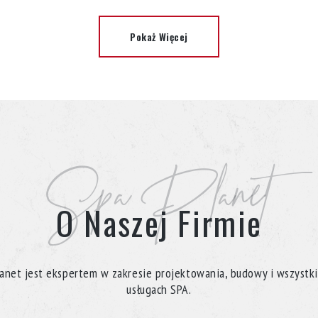
Pokaż Więcej
Spa Planet
O Naszej Firmie
anet jest ekspertem w zakresie projektowania, budowy i wszystk
usługach SPA.