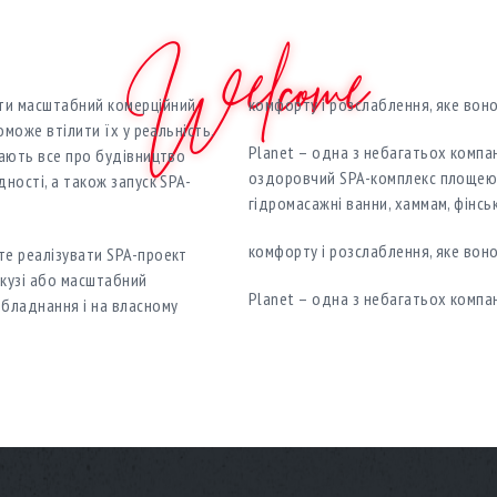
Welcome
ти масштабний комерційний
комфорту і розслаблення, яке вон
оможе втілити їх у реальність.
Planet – одна з небагатьох компан
нають все про будівництво
оздоровчий SPA-комплекс площею 
ності, а також запуск SPA-
гідромасажні ванни, хаммам, фінськ
комфорту і розслаблення, яке вон
те реалізувати SPA-проект
акузі або масштабний
Planet – одна з небагатьох компан
бладнання і на власному
оздоровчий SPA-комплекс площею 
гідромасажні ванни, хаммам, фінськ
ти масштабний комерційний
комфорту і розслаблення, яке вон
оможе втілити їх у реальність.
нають все про будівництво
Planet – одна з небагатьох компан
ності, а також запуск SPA-
оздоровчий SPA-комплекс площею 
гідромасажні ванни, хаммам, фінськ