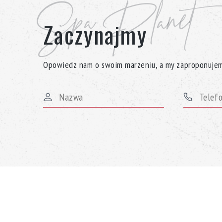
Spa Planet
Zaczynajmy
Opowiedz nam o swoim marzeniu, a my zaproponujem