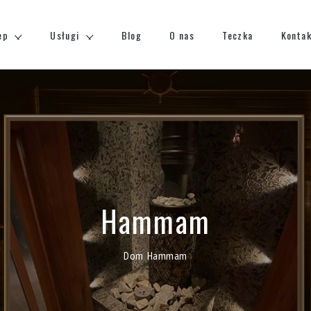
ep
Usługi
Blog
O nas
Teczka
Konta
Hammam
Dom
Hammam