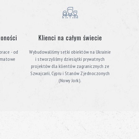
żoności
Klienci na całym świecie
race - od
Wybudowaliśmy setki obiektów na Ukrainie
ormatowe
i stworzyliśmy dziesiątki prywatnych
projektów dla klientów zagranicznych ze
Szwajcarii, Cypru i Stanów Zjednoczonych
(Nowy Jork).