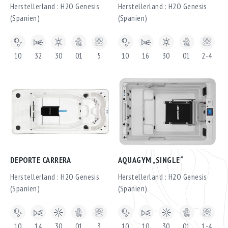
Herstellerland : H2O Genesis
Herstellerland : H2O Genesis
(Spanien)
(Spanien)
10
32
30
01
5
10
16
30
01
2-4
DEPORTE CARRERA
AQUAGYM „SINGLE“
Herstellerland : H2O Genesis
Herstellerland : H2O Genesis
(Spanien)
(Spanien)
10
14
30
01
3
10
10
30
01
1-4