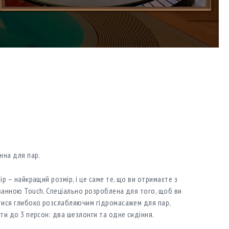
нна для пар.
р – найкращий розмір, і це саме те, що ви отримаєте з
анною Touch. Спеціально розроблена для того, щоб ви
ися глибоко розслабляючим гідромасажем для пар,
ти до 3 персон: два шезлонги та одне сидіння.