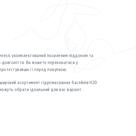
Genesis укомплектований посиленим піддоном та
 довголіття. Ви можете переконатися у
 протестувавши її перед покупкою.
е широкий асортимент гідромасажних басейнів H20
оможуть обрати ідеальний для вас варіант.