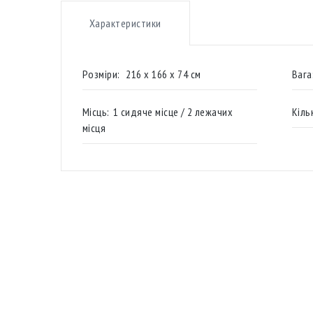
Характеристики
Розміри:
216 х 166 х 74 см
Вага
Місць:
1 сидяче місце / 2 лежачих
Кіль
місця