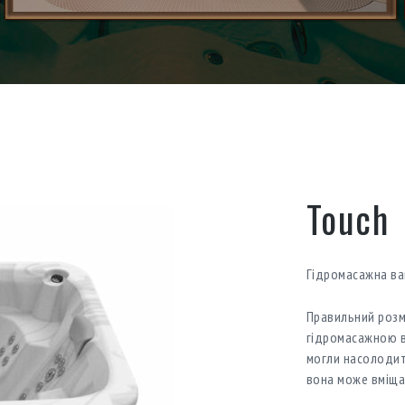
Touch
Гідромасажна ва
Правильний розмі
гідромасажною в
могли насолодит
вона може вміща