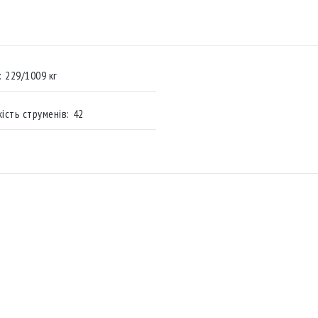
:
229/1009 кг
кість струменів:
42