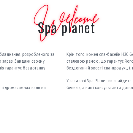
Welcome
Spa planet
обладнання, розробленого за
Крім того, кожен спа-басейн H20 
 зараз. Завдяки своєму
сталевою рамою, що гарантує його
ія гарантує бездоганну
бездоганній якості спа-продукції,
У каталозі Spa Planet ви знайдет
т гідромасажних ванн на
Genesis, а наші консультанти доп