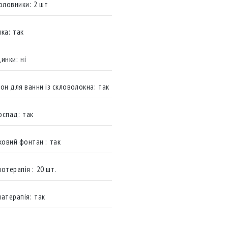
оловники:
2 шт
ка:
так
инки:
ні
он для ванни із скловолокна:
так
оспад:
так
ковий фонтан :
так
отерапiя :
20 шт.
атерапія:
так