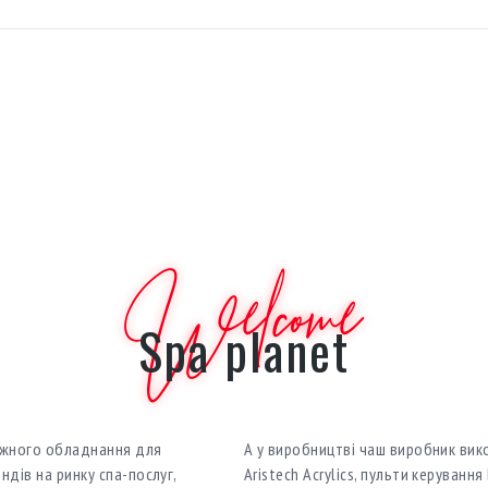
Welcome
Spa planet
ажного обладнання для
А у виробництві чаш виробник вик
ндів на ринку спа-послуг,
Aristech Acrylics, пульти керуванн