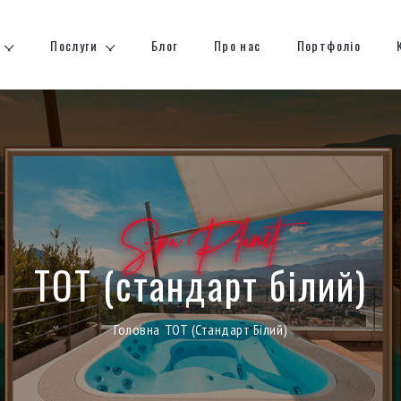
Послуги
Блог
Про нас
Портфоліо
Spa Planet
ТОТ (стандарт білий)
Головна
ТОТ (стандарт Білий)