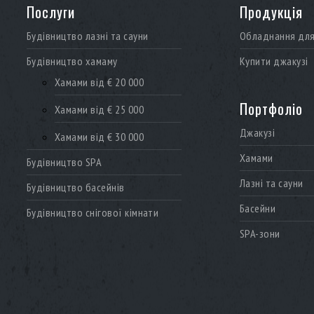
Послуги
Продукція
Будівництво лазні та сауни
Обладнання для 
Будівництво хамаму
Купити джакузі
Хамами від € 20 000
Портфоліо
Хамами від € 25 000
Джакузі
Хамами від € 30 000
Хамами
Будівництво SPA
Лазні та сауни
Будівництво басейнів
Басейни
Будівництво снігової кімнати
SPA-зони