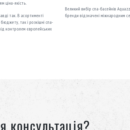
м ціна-якість.
Великий вибір спа-басейнів Aquazzi
равді так. В асортименті
бренди відзначені міжнародним се
бюджету, так і розкішні спа-
 під контролем європейських
я консультація?