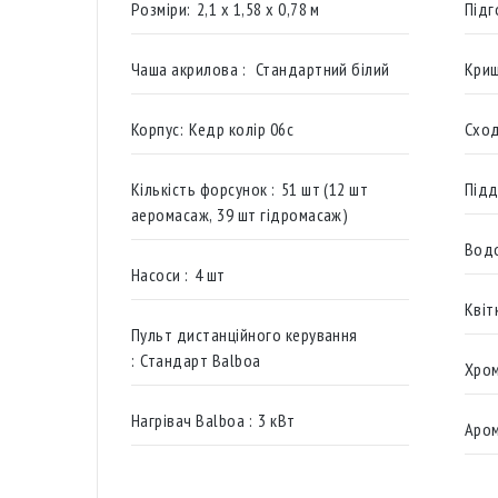
Розміри:
2,1 x 1,58 x 0,78 м
Підг
Чаша акрилова :
Стандартний білий
Криш
Корпус:
Кедр колір 06c
Сход
Кількість форсунок :
51 шт (12 шт
Підд
аеромасаж, 39 шт гідромасаж)
Вод
Насоси :
4 шт
Квіт
Пульт дистанційного керування
:
Стандарт Balboa
Хром
Нагрівач Balboa :
3 кВт
Аром