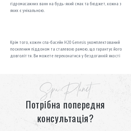
гідромасажних ванн на будь-який смак та бюджет, кожна з
яких є унікальною.
Крім того, кожен спа-басейн H20 Genesis укомплектований
посиленим піддоном та сталевою рамою, що гарантує його
довголіття. Ви можете переконатися у бездоганній якості
спа-продукції, протестувавши її перед покупкою.
У каталозі Spa Planet ви знайдете широкий асортимент
гідромасажних басейнів H20 Genesis, а наші консультанти
Spa Planet
допоможуть обрати ідеальний для вас варіант.
Потрібна попередня
консультація?