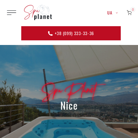
0
UA
+38 (099) 333-33-36
Spa Planet
Nice