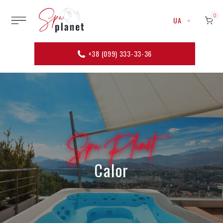
0
UA
+38 (099) 333-33-36
Spa Planet
Calor