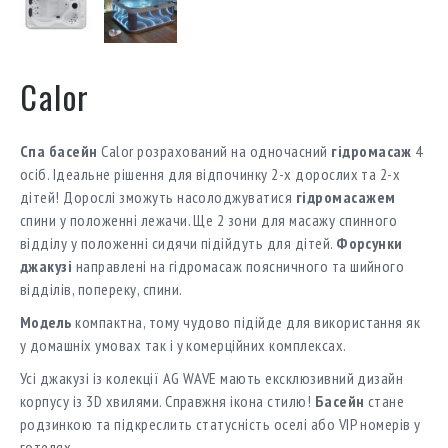
Calor
Спа басейн
Calor розрахований на одночасний
гідромасаж
4
осіб. Ідеальне рішення для відпочинку 2-х дорослих та 2-х
дітей! Дорослі зможуть насолоджуватися
гідромасажем
спини у положенні лежачи. Ще 2 зони для масажу спинного
відділу у положенні сидячи підійдуть для дітей.
Форсунки
джакузі
направлені на гідромасаж поясничного та шийного
відділів, попереку, спини.
Модель
компактна, тому чудово підійде для використання як
у домашніх умовах так і у комерційних комплексах.
Усі джакузі із колекції AG WAVE мають ексклюзивний дизайн
корпусу із 3D хвилями. Справжня ікона стилю!
Басейн
стане
родзинкою та підкреслить статусність оселі або VIP номерів у
готелях.