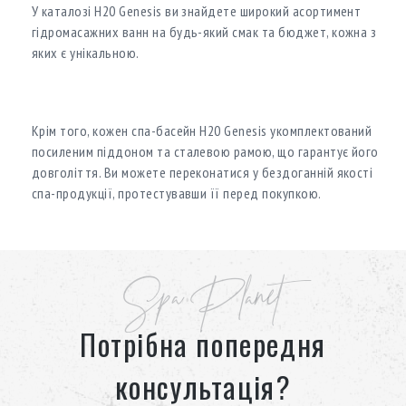
У каталозі H20 Genesis ви знайдете широкий асортимент
гідромасажних ванн на будь-який смак та бюджет, кожна з
яких є унікальною.
Крім того, кожен спа-басейн H20 Genesis укомплектований
посиленим піддоном та сталевою рамою, що гарантує його
довголіття. Ви можете переконатися у бездоганній якості
спа-продукції, протестувавши її перед покупкою.
У каталозі Spa Planet ви знайдете широкий асортимент
гідромасажних басейнів H20 Genesis, а наші консультанти
допоможуть обрати ідеальний для вас варіант.
Spa Planet
Потрібна попередня
консультація?