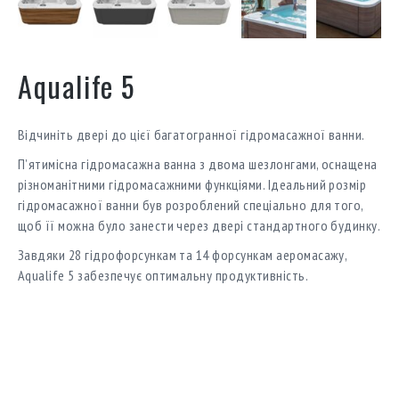
Aqualife 5
Відчиніть двері до цієї багатогранної гідромасажної ванни.
П’ятимісна гідромасажна ванна з двома шезлонгами, оснащена
різноманітними гідромасажними функціями. Ідеальний розмір
гідромасажної ванни був розроблений спеціально для того,
щоб її можна було занести через двері стандартного будинку.
Завдяки 28 гідрофорсункам та 14 форсункам аеромасажу,
Aqualife 5 забезпечує оптимальну продуктивність.