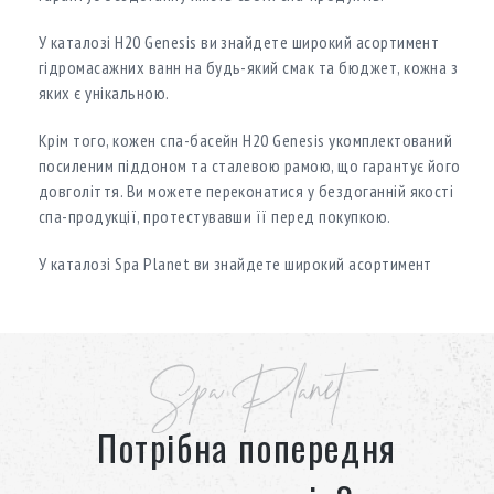
У каталозі H20 Genesis ви знайдете широкий асортимент
гідромасажних ванн на будь-який смак та бюджет, кожна з
яких є унікальною.
Крім того, кожен спа-басейн H20 Genesis укомплектований
посиленим піддоном та сталевою рамою, що гарантує його
довголіття. Ви можете переконатися у бездоганній якості
спа-продукції, протестувавши її перед покупкою.
У каталозі Spa Planet ви знайдете широкий асортимент
гідромасажних басейнів H20 Genesis, а наші консультанти
допоможуть обрати ідеальний для вас варіант.
Spa Planet
Потрібна попередня