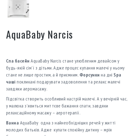
AquaBaby Narcis
Спа басейн
AquaBaby Narcis стане улюбленим девайсом у
будь-якій сім’ї з дітьми. Адже процес купання малечі у ньому
стане не лише простим, а й приємним.
Форсунки
на дні
Spa
чаші
покликані подарувати задоволення та релакс малечі
завдяки аеромасажу.
Підсвітка створить особливий настрій малечі. А у вечірній час,
у малюка з’явиться миттєве бажання спати, завдяки
релаксаційному масажу – аеротерапії.
Ванна
AquaBaby одна з найнеобхідніших речей у житті
молодих батьків. Адже купати спокійну дитину – мрія