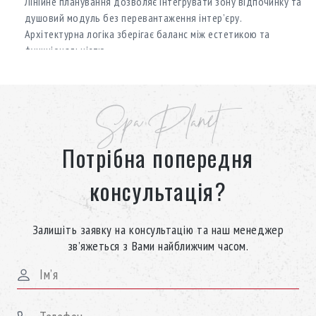
Лінійне планування дозволяє інтегрувати зону відпочинку та
душовий модуль без перевантаження інтер’єру.
Архітектурна логіка зберігає баланс між естетикою та
функціональністю.
Матеріали та мікроклімат
Spa Planet
Хамам з мармуру
Потрібна попередня
Хамам з мармуру гарантує довговічність, гігієнічність і
консультація?
стабільний тепловий режим. Камінь підсилює відчуття
якості та преміального характеру простору.
Залишіть заявку на консультацію та наш менеджер
зв’яжеться з Вами найближчим часом.
Морський клімат та парогенерація
Система парогенерації підтримує рівномірну вологість, а
установка морського клімату створює додатковий