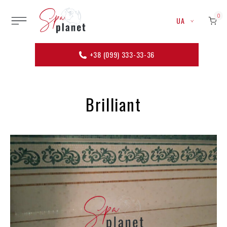
0
UA
+38 (099) 333-33-36
Brilliant