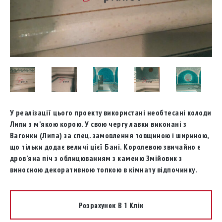
У реалізації цього проекту використані необтесані колоди
Липи з м’якою корою. У свою чергу лавки виконані з
Вагонки (Липа) за спец. замовлення товщиною і шириною,
що тільки додає величі цієї Бані. Королевою звичайно є
дров’яна піч з облицюванням з каменю Змійовик з
виносною декоративною топкою в кімнату відпочинку.
Розрахунок В 1 Клік