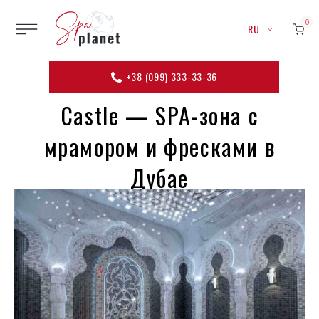
0
RU
+38 (099) 333-33-36
Castle — SPA-зона с
мрамором и фресками в
Дубае