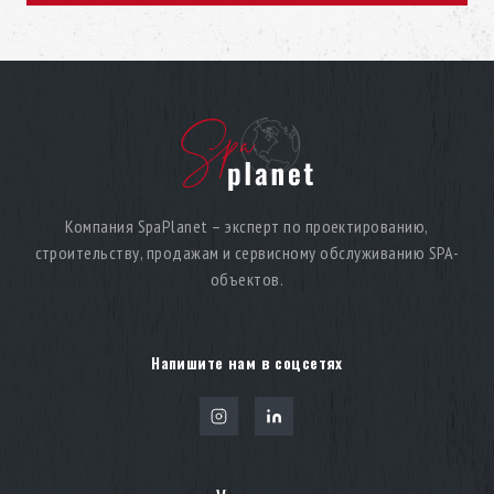
Подсветка и глубина текстур
Свет раскрывает текстуру мрамора и фресок, создавая
мягкое свечение и подчёркивая глубину материалов. Это
усиливает эффект хаммам с мрамором Дубай как
центрального элемента SPA.
Компания SpaPlanet – эксперт по проектированию,
строительству, продажам и сервисному обслуживанию SPA-
объектов.
Напишите нам в соцсетях