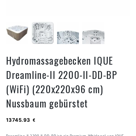
Hydromassagebecken IQUE
Dreamline-II 2200-II-DD-BP
(WiFi) (220х220х96 cm)
Nussbaum gebürstet
13745.93
€
Dreamline-II 2200-II-DD-BP ist ein Premium-Whirlpool von IQUE.