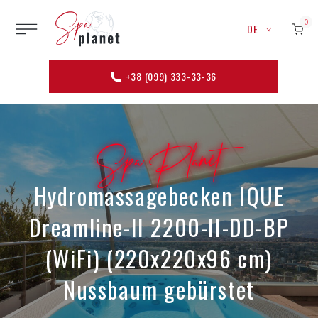
0
DE
+38 (099) 333-33-36
Spa Planet
Hydromassagebecken IQUE
Dreamline-II 2200-II-DD-BP
(WiFi) (220х220х96 cm)
Nussbaum gebürstet