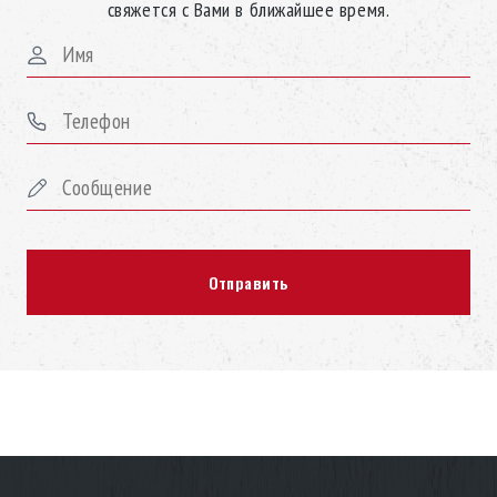
материалами, создавая эксклюзивную модель для каждого
свяжется с Вами в ближайшее время.
клиента. В дизайне джакузи использована отделка
Woodermax, разработанная инженерами бренда, чтобы вы
легко могли снять любую сторону гидромассажной ванны,
чтобы получить доступ к ней для техобслуживания. Корпус
состоит из ламинированных панелей высокого давления
(HPL), что обеспечивает его длительный срок службы и
высокую устойчивость к любым погодным условиям. Ещё
одна изюминка дизайна – подсветка Pure Line Lighting,
которая усиливает расслабляющую силу хромотерапии,
наполняя цветами все пространство и создавая волшебную
атмосферу.
Инновационная система очищения,
озонирования и контроля качества воды
Вы можете быть уверены в качестве воды в вашем джакузи,
ведь во все джакузи встроен интеллектуальный анализатор,