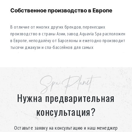
Собственное производство в Европе
В отличие от многих других брендов, перенесших
производство в страны Азии, завод Aquavia Spa расположен
в Европе, неподалёку от Барселоны и ежегодно производит
тысячи джакузи и спа-бассейнов для самых
требовательных клиентов по всему миру. Отдел инноваций
Aquavia Spa постоянно работает над усовершенствованием
дизайна и функциональности продукта, учитывая опыт
пользователей.
Spa Planet
Нужна предварительная
Уникальный дизайн
консультация?
При проектировании гидромассажных ванн бренд
учитывает исследований эстетических тенденций для
выбора форм и цвета, и сочетает их с высококачественными
Оставьте заявку на консультацию и наш менеджер