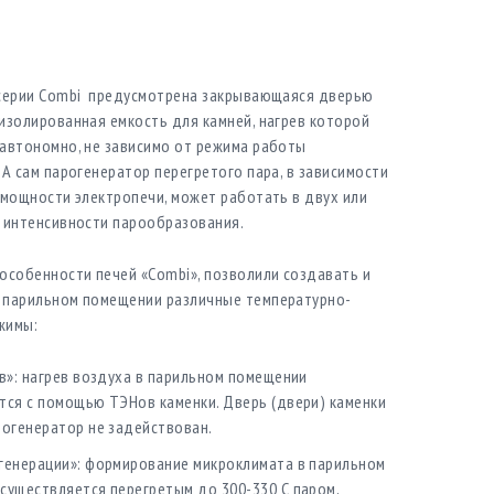
 серии Combi предусмотрена закрывающаяся дверью
изолированная емкость для камней, нагрев которой
автономно, не зависимо от режима работы
 А сам парогенератор перегретого пара, в зависимости
 мощности электропечи, может работать в двух или
 интенсивности парообразования.
особенности печей «Combi», позволили создавать и
 парильном помещении различные температурно-
жимы:
в»: нагрев воздуха в парильном помещении
тся с помощью ТЭНов каменки. Дверь (двери) каменки
рогенератор не задействован.
генерации»: формирование микроклимата в парильном
существляется перегретым до 300-330 С паром,