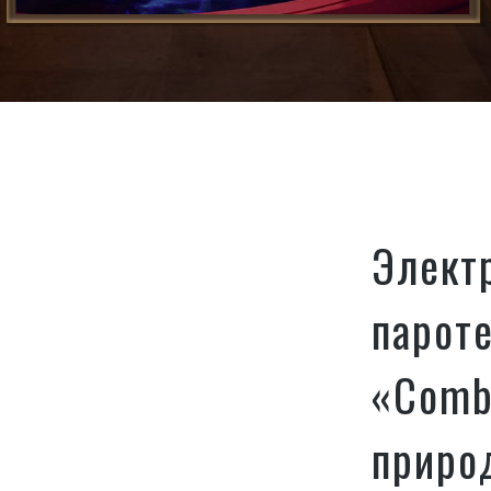
Элект
парот
«Comb
природ