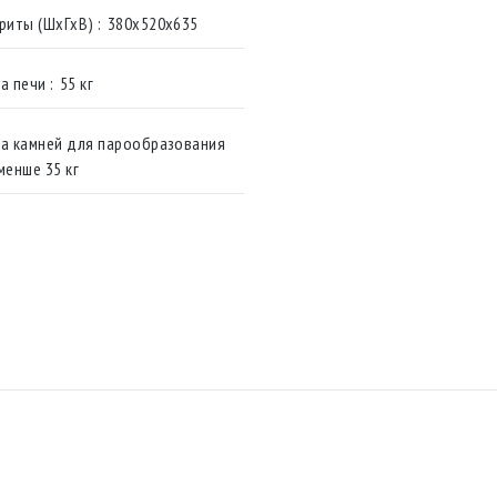
Габариты (ШхГхВ) :
380х520х635
а печи :
55 кг
а камней для парообразования
менше 35 кг