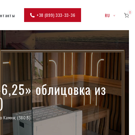
0
+38 (099) 333-33-36
онтакты
RU
-6,25» облицовка из
)
 Камня; (380 В)