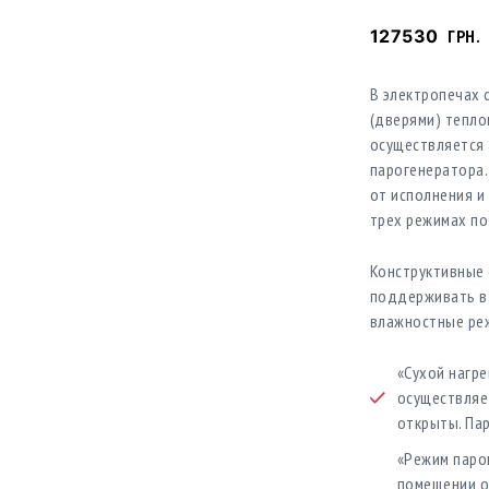
127530
ГРН.
В электропечах
(дверями) тепло
осуществляется 
парогенератора.
от исполнения и
трех режимах по
Конструктивные 
поддерживать в
влажностные ре
«Сухой нагре
осуществляе
открыты. Па
«Режим паро
помещении о