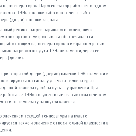
м парогенератором. Парогенератор работает в одном
режимов. ТЭНы каменки либо выключены, либо
ерь (двери) каменки закрыта.
анный режим»: нагрев парильного помещения и
нем комфортного микроклимата обеспечивается
о работающим парогенератором в избранном режиме
льным нагревом воздуха ТЭНами каменки, через ее
ерь (двери).
, при открытой двери (дверях) каменки ТЭНы каменки и
активируются по сигналу датчика температуры в
заданной температурой на пульте управления. При
е работа ее ТЭНов осуществляется в автоматическом
имости от температуры внутри каменки.
 значением текущей температуры на пульте
иируется также и значение относительной влажности в
щении.