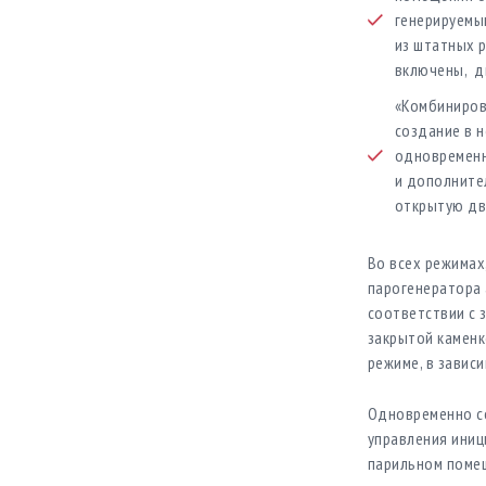
генерируемы
из штатных 
включены, дв
«Комбиниров
создание в 
одновременн
и дополните
открытую дв
Во всех режимах
парогенератора 
соответствии с 
закрытой каменк
режиме, в завис
Одновременно со
управления иниц
парильном поме