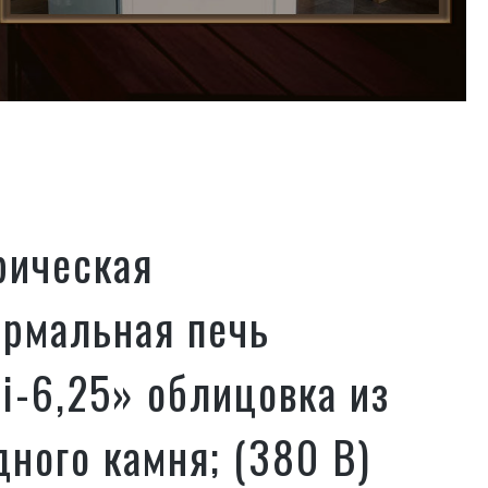
рическая
ермальная печь
i-6,25» облицовка из
ного камня; (380 В)