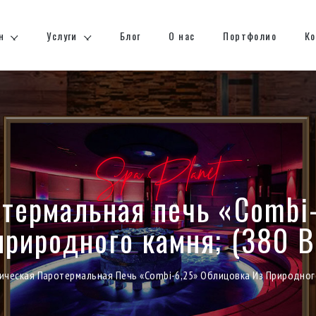
н
Услуги
Блог
О нас
Портфолио
К
Spa Planet
термальная печь «Combi
природного камня; (380 В
ическая Паротермальная Печь «Combi-6,25» Облицовка Из Природного