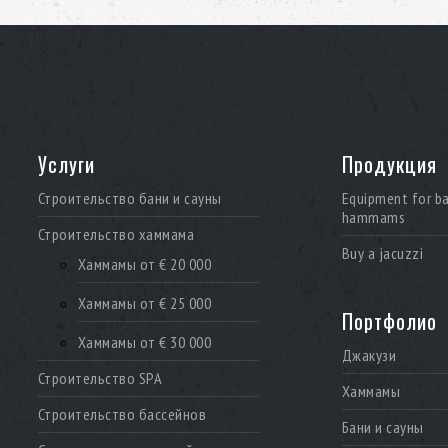
Услуги
Продукция
Строительство бани и сауны
Equipment for b
hammams
Строительство хаммама
Buy a jacuzzi
Хаммамы от € 20 000
Хаммамы от € 25 000
Портфолио
Хаммамы от € 30 000
Джакузи
Строительство SPA
Хаммамы
Строительство бассейнов
Бани и сауны