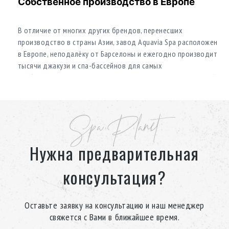
Собственное производство в Европе
В отличие от многих других брендов, перенесших
производство в страны Азии, завод Aquavia Spa расположен
в Европе, неподалёку от Барселоны и ежегодно производит
тысячи джакузи и спа-бассейнов для самых
требовательных клиентов по всему миру. Отдел инноваций
Aquavia Spa постоянно работает над усовершенствованием
дизайна и функциональности продукта, учитывая опыт
пользователей.
Spa Planet
Нужна предварительная
Уникальный дизайн
консультация?
При проектировании гидромассажных ванн бренд
учитывает исследований эстетических тенденций для
выбора форм и цвета, и сочетает их с высококачественными
Оставьте заявку на консультацию и наш менеджер
материалами, создавая эксклюзивную модель для каждого
свяжется с Вами в ближайшее время.
клиента. В дизайне джакузи использована отделка