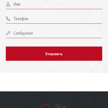
Woodermax, разработанная инженерами бренда, чтобы вы
легко могли снять любую сторону гидромассажной ванны,
чтобы получить доступ к ней для техобслуживания. Корпус
состоит из ламинированных панелей высокого давления
(HPL), что обеспечивает его длительный срок службы и
высокую устойчивость к любым погодным условиям. Ещё
одна изюминка дизайна – подсветка Pure Line Lighting,
которая усиливает расслабляющую силу хромотерапии,
наполняя цветами все пространство и создавая волшебную
атмосферу.
Инновационная система очищения,
озонирования и контроля качества воды
Вы можете быть уверены в качестве воды в вашем джакузи,
ведь во все джакузи встроен интеллектуальный анализатор,
который измеряет основные параметры гидромассажной