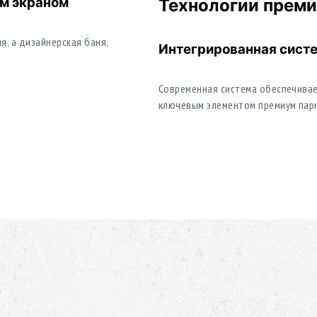
ым экраном
Технологии прем
я, а дизайнерская баня,
Интегрированная сист
Современная система обеспечивае
ключевым элементом премиум парн
и создают ощущение
Второе дыхание и аром
Мандариновая нота активирует д
эффект. Такой подход особенно в
SPA-комплексов.