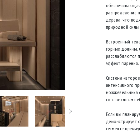
обеспечивающая
распределение п
дерева, что под
природной силы 
Встроенный теле
горные долины, 
расслабляются п
эффект парения.
Система «второе
интенсивного пр
можжевельника с
со «звездным не
Если вы планируе
демонстрирует с
сегменте премиу