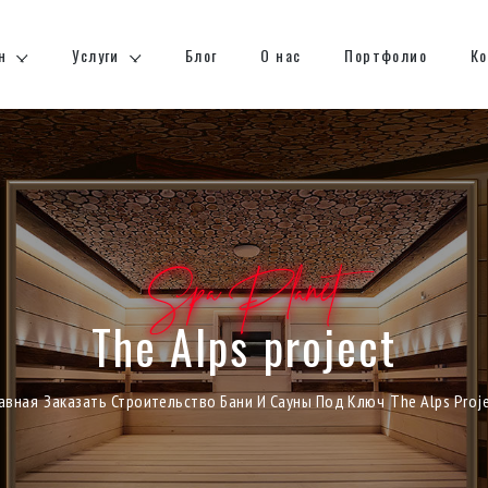
н
Услуги
Блог
О нас
Портфолио
К
Spa Planet
The Alps project
авная
Заказать Строительство Бани И Сауны Под Ключ
The Alps Proj