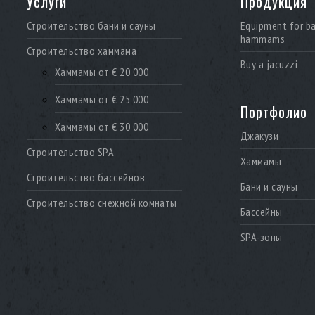
Услуги
Продукция
Строительство бани и сауны
Equipment for b
hammams
Строительство хаммама
Buy a jacuzzi
Хаммамы от € 20 000
Хаммамы от € 25 000
Портфолио
Хаммамы от € 30 000
Джакузи
Строительство SPA
Хаммамы
Строительство бассейнов
Бани и сауны
Строительство снежной комнаты
Бассейны
SPA-зоны