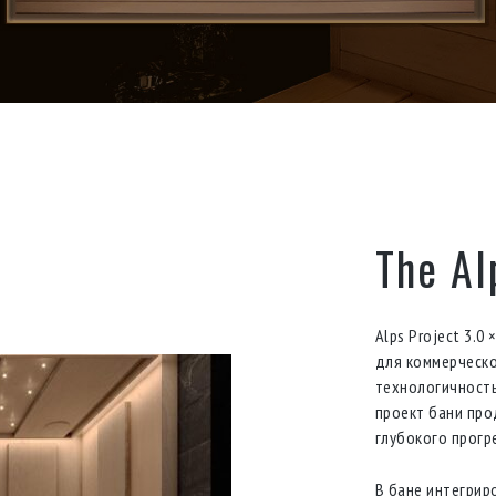
The Al
Alps Project 3.0
для коммерческо
технологичность
проект бани про
глубокого прогр
В бане интегрир