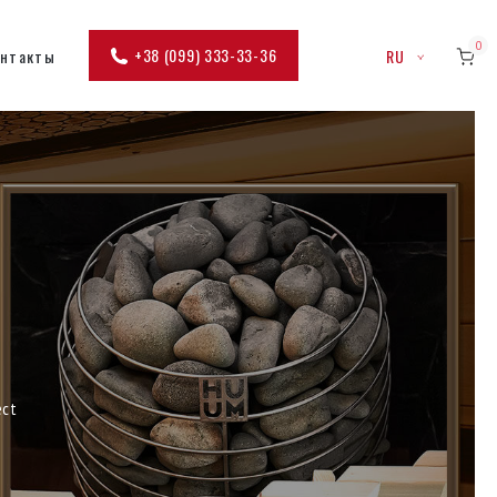
0
+38 (099) 333-33-36
онтакты
RU
ect