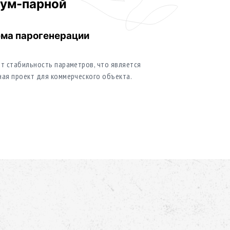
иум-парной
ема парогенерации
т стабильность параметров, что является
ая проект для коммерческого объекта.
атерапия
ыхание, а можжевельник усиливает природный
остребован при строительстве бань и саун для