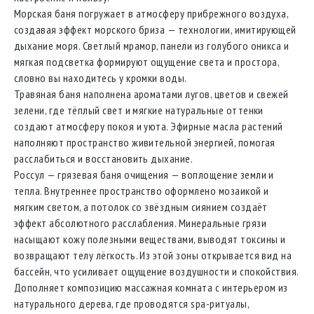
Морская баня погружает в атмосферу прибрежного воздуха,
создавая эффект морского бриза — технологии, имитирующей
дыхание моря. Светлый мрамор, панели из голубого оникса и
мягкая подсветка формируют ощущение света и простора,
словно вы находитесь у кромки воды.
Травяная баня наполнена ароматами лугов, цветов и свежей
зелени, где тёплый свет и мягкие натуральные оттенки
создают атмосферу покоя и уюта. Эфирные масла растений
наполняют пространство живительной энергией, помогая
расслабиться и восстановить дыхание.
Россул — грязевая баня очищения — воплощение земли и
тепла. Внутреннее пространство оформлено мозаикой и
мягким светом, а потолок со звёздным сиянием создаёт
эффект абсолютного расслабления. Минеральные грязи
насыщают кожу полезными веществами, выводят токсины и
возвращают телу лёгкость. Из этой зоны открывается вид на
бассейн, что усиливает ощущение воздушности и спокойствия.
Дополняет композицию массажная комната с интерьером из
натурального дерева, где проводятся spa-ритуалы,