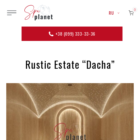
0
RU
+38 (099) 333-33-36
Rustic Estate “Dacha”