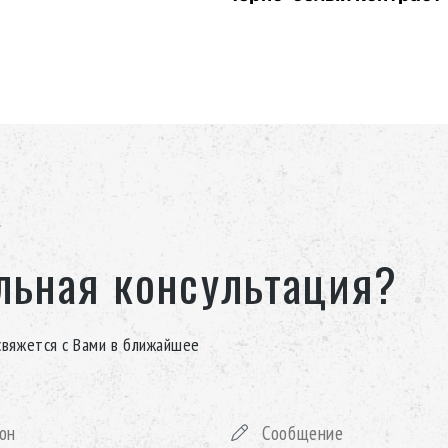
Контрастная палитра подчёркивае
мрамора и размещены вдоль
строгие линии, создавая баланс 
к для индивидуального
льная консультация?
свяжется с Вами в ближайшее