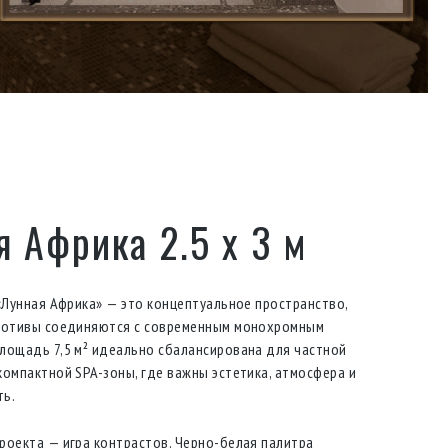
 Африка 2.5 х 3 м
 «Лунная Африка» — это концептуальное пространство,
 мотивы соединяются с современным монохромным
лощадь 7,5 м² идеально сбалансирована для частной
компактной SPA-зоны, где важны эстетика, атмосфера и
ть.
роекта — игра контрастов. Черно-белая палитра