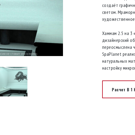
создаёт графичн
светом. Мраморн
художественное 
Хаммам 2.5 на 3 
дизайнерский об
переосмыслена ч
SpaPlanet реали
натуральных мат
настройку микро
Расчет В 1