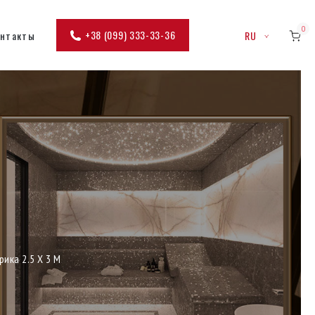
0
+38 (099) 333-33-36
онтакты
RU
ика 2.5 Х 3 М