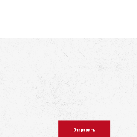
т геометрию пространства. Освещение смягчает
между графичностью и атмосферой релакса.