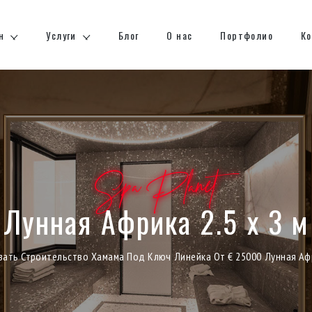
н
Услуги
Блог
О нас
Портфолио
К
Spa Planet
Лунная Африка 2.5 х 3 м
зать Строительство Хамама Под Ключ
Линейка От € 25000
Лунная Афр