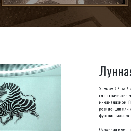
Лунная
Хаммам 2.5 на 3
где этнические
минимализмом. П
резиденции или 
функциональнос
Основная идея п