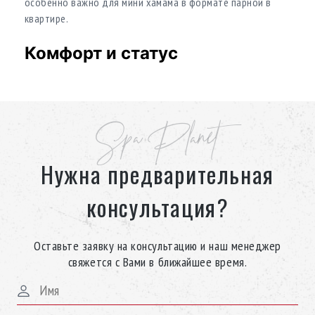
особенно важно для мини хамама в формате парной в
квартире.
Комфорт и статус
Эргономичный подогреваемый шезлонг
Spa Planet
Индивидуальная геометрия делает этот мини хамам
удобным для регулярного использования в квартире.
Нужна предварительная
консультация?
Звёздное небо Swarovski
Оптоволоконная система с кристаллами усиливает эффект
Оставьте заявку на консультацию и наш менеджер
роскошного хамама и подчёркивает статус проекта.
свяжется с Вами в ближайшее время.