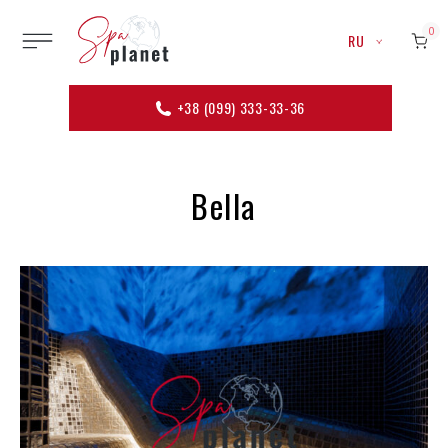
0
RU
+38 (099) 333-33-36
Bella