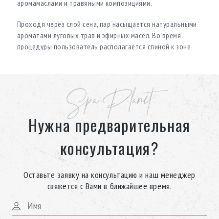
аромамаслами и травяными композициями.
Проходя через слой сена, пар насыщается натуральными
ароматами луговых трав и эфирных масел. Во время
процедуры пользователь располагается спиной к зоне
Kraxen, позволяя пару мягко и направленно прогревать
спину и плечевой пояс. Такой формат сочетает классический
влажный пар хамама с эффектом ароматерапии и
Spa Planet
сенотерапии, создавая более глубокий и осознанный
wellness-опыт.
Нужна предварительная
Интеграция Kraxen расширяет сценарии использования
хамама и делает строительство хамама 3 × 3 м Alps не
консультация?
просто паровой зоной, а пространством для ритуалов
расслабления, дыхания и восстановления.
Оставьте заявку на консультацию и наш менеджер
Материалы и логика
свяжется с Вами в ближайшее время.
использования пространства