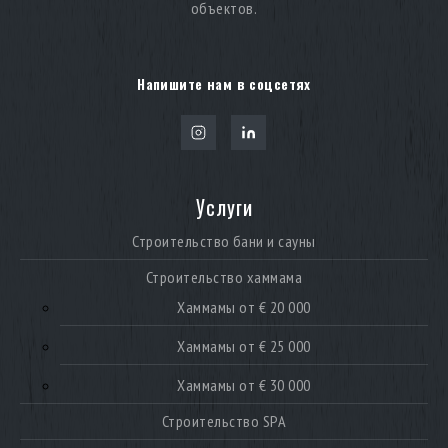
материалы и расширенный паровой сценарий за счёт зоны
объектов.
Kraxen.
Напишите нам в соцсетях
Услуги
Строительство бани и сауны
Строительство хаммама
Хаммамы от € 20 000
Хаммамы от € 25 000
Хаммамы от € 30 000
Строительство SPA