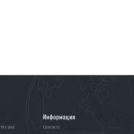
Информация
aths and
Contacts