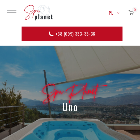
0
PL
+38 (099) 333-33-36
Spa Planet
Uno