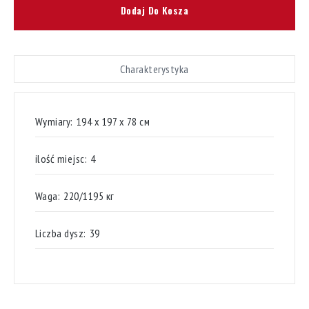
Dodaj Do Kosza
Charakterystyka
Wymiary:
194 х 197 х 78 см
ilość miejsc:
4
Waga:
220/1195 кг
Liczba dysz:
39