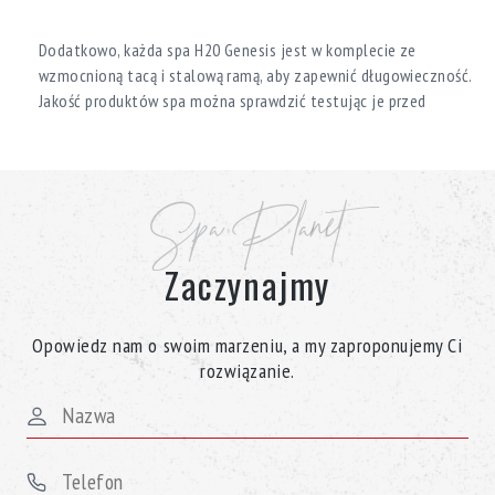
Dodatkowo, każda spa H20 Genesis jest w komplecie ze
wzmocnioną tacą i stalową ramą, aby zapewnić długowieczność.
Jakość produktów spa można sprawdzić testując je przed
zakupem.
Sprawdź szeroką ofertę Spa Planet na jacuzzi H20 Genesis, a
nasz zespół sprzedaży pomoże Ci wybrać idealne.
Spa Planet
Zaczynajmy
Opowiedz nam o swoim marzeniu, a my zaproponujemy Ci
rozwiązanie.