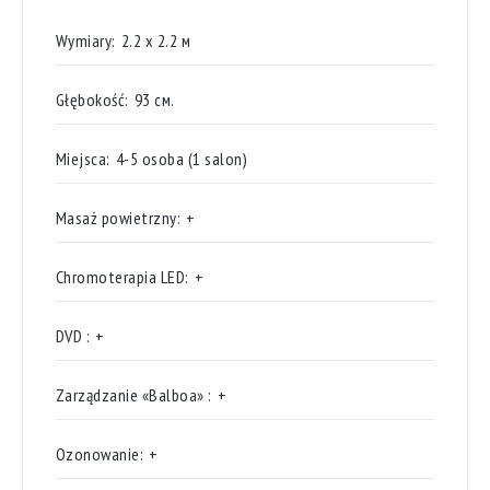
Wymiary:
2.2 х 2.2 м
Głębokość:
93 см.
Miejsca:
4-5 osoba (1 salon)
Masaż powietrzny:
+
Chromoterapia LED:
+
DVD :
+
Zarządzanie «Balboa» :
+
Ozonowanie:
+