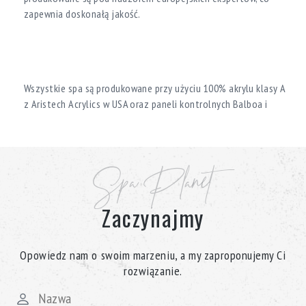
zapewnia doskonałą jakość.
Wszystkie spa są produkowane przy użyciu 100% akrylu klasy A
z Aristech Acrylics w USA oraz paneli kontrolnych Balboa i
urządzeń marki LX.
W katalogu Spa Planet można znaleźć szeroki wybór basenów
spa Aquazzi. Wszystkie marki posiadają międzynarodowe
Spa Planet
certyfikaty jakości TUV i ISO:9001.
Zaczynajmy
Opowiedz nam o swoim marzeniu, a my zaproponujemy Ci
rozwiązanie.