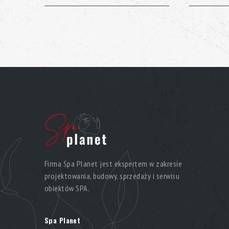
Możesz być pewien jakości wody w swoim jacuzzi, poniewa
wbudowany inteligentny analizator, który mierzy podsta
– temperaturę, pH oraz ilość sanitizera i jego zawartość
Care zapewnia wysoce skuteczne oczyszczanie wody przez f
pomaga zminimalizować użycie środków chemicznych do de
zniszczenie bakterii i zarazków w wodzie. Wanny z hydro
wyposażone są w Clean Water, unikalną technologię ozon
neutralizować trudne do przefiltrowania osady (mydło, olej
Firma Spa Planet jest ekspertem w zakresie
projektowania, budowy, sprzedaży i serwisu
obiektów SPA.
Spa Planet