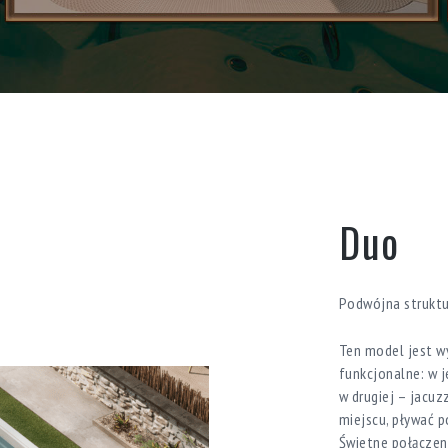
Duo
Podwójna struktu
Ten model jest wy
funkcjonalne: w j
w drugiej – jacuz
miejscu, pływać 
Świetne połączen