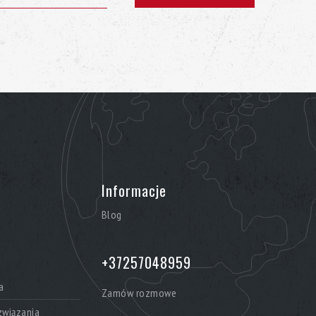
, ponieważ oferuje długoterminową gwarancję: 15 lat
na komponenty. Sercem każdej wanny z hydromasażem
ezpieczona przed korozją i podtrzymuje ciężar
tarczająco mocna, aby zapobiec wszelkim
adnie przetestowana w wilgotnym środowisku i
jest trwała, nawet gdy jest zainstalowana na
o wyboru i doskonałej jakości swojego hydromasażu,
odzinę przez wiele lat.
wybór najlepszych wanien z hydromasażem firmy
się podoba, a nasi menedżerowie chętnie odpowiedzą
Informacje
Blog
+37257048959
a
Zamów rozmowe
wiązania