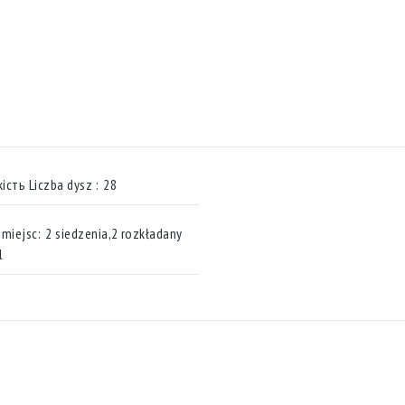
кість Liczba dysz :
28
 miejsc:
2 siedzenia,2 rozkładany
l