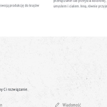
przełączanie lub przejścia kolorów)
 swoją produkcję do krajów
umysłem i ciałem. Inną, równie przy
bliżu Barcelony i produkuje
przyjemne zapachy do pęcherzyków 
 klientów na całym świecie.
hydromasażu i czyniąc go bardziej 
wą wyglądu i funkcjonalności
olejków, które mieszają się z wodą w
żadnych odpadów, ponieważ zapach u
Rozwiązania technologiczne
czne, aby dobrać formy i kolory,
Ciesz się muzyką podczas relaksu w
stworzyć ekskluzywny model dla
dźwiękowym połączonemu zdalnie z
e Woodermax, opracowane przez
Surround Bluetooth Audio pozwala w
e stron hydromasażu, aby
dźwiękiem (dzięki 4 głośnikom i su
ada się z paneli laminowanych
innego urządzenia obsługującego t
ność i wysoką odporność na
ą jest oświetlenie Pure Line,
Możesz sterować swoim jacuzzi z te
 całą przestrzeń kolorami i
możliwe dzięki panelowi dotykowemu
y Ci rozwiązanie.
dodanej do systemu sterowania BAL
owania wody
Gwarancja nienagannej jakości