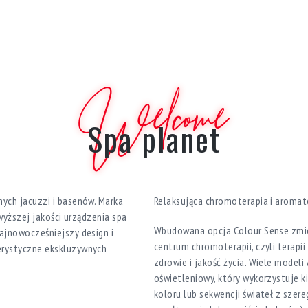
Welcome
Spa planet
ych jacuzzi i basenów. Marka
Relaksująca chromoterapia i aromat
jwyższej jakości urządzenia spa
Wbudowana opcja Colour Sense zmi
ajnowocześniejszy design i
centrum chromoterapii, czyli terap
erystyczne ekskluzywnych
zdrowie i jakość życia. Wiele model
oświetleniowy, który wykorzystuje k
koloru lub sekwencji świateł z sze