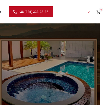
0
+38 (099) 333-33-36
kt
PL