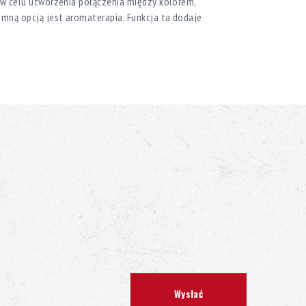
, w celu utworzenia połączenia między kolorem,
jemną opcją jest aromaterapia. Funkcja ta dodaje
powietrza w jacuzzi, wzmacniający doznania z
holistycznym. W przeciwieństwie do konwencjonalnych
 jacuzzi i brudzą ją, aromaterapia nie produkuje
walniany jest całkowicie do powietrza.
 swoim jacuzzi, dzięki bezprzewodowemu sprzętowi
 urządzeniem mobilnym przez Bluetooth. System
 łatwy i wygodny sposób cieszyć się wysokiej jakości
bwooferowi) z telefonu komórkowego lub tabletu (lub
echnologię Bluetooth).
lefonu komórkowego, gdziekolwiek jesteś. Jest to
 Wi-Fi, pilotowi i technologii programowania
BOA® stosowanego we wszystkich naszych jacuzzi,