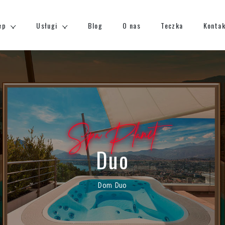
ep
Usługi
Blog
O nas
Teczka
Konta
Spa Planet
Duo
Dom
Duo