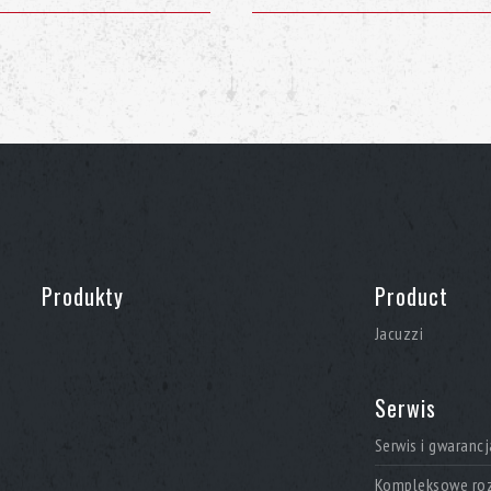
ż wszystkie jacuzzi mają
Aquavia Spa jest również wyjątkowa
wowe parametry wody w jacuzzi
na ramę, 10 lat na akryl i 2 lata 
. System High Performance Water
jest metalowa rama, która jest zab
iltr, a Ultraviolet Treatment
hydromasażu, dzięki czemu jest wys
zynfekcji wody i gwarantuje
odkształceniom. Rama została dokł
masażem Aquavia Spa
ekstremalnych temperaturach, więc 
owania, która pomaga
zewnątrz. Możesz być pewien swojeg
ek do ciała itp.).
który będzie cieszył Ciebie i Twoją r
W naszym katalogu znajdą Państwo 
Aquavia Spa. Wybierz ten, który Ci 
Produkty
Product
na wszystkie Twoje pytania!
Jacuzzi
Serwis
Serwis i gwarancj
Kompleksowe roz