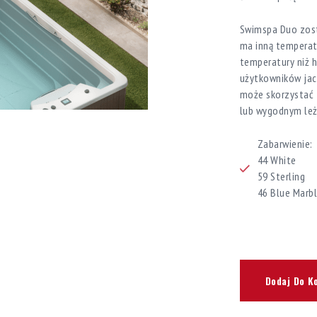
Swimspa Duo zost
ma inną temperat
temperatury niż 
użytkowników jacu
może skorzystać 
lub wygodnym leża
Zabarwienie:
44 White
59 Sterling
46 Blue Marb
Dodaj Do K