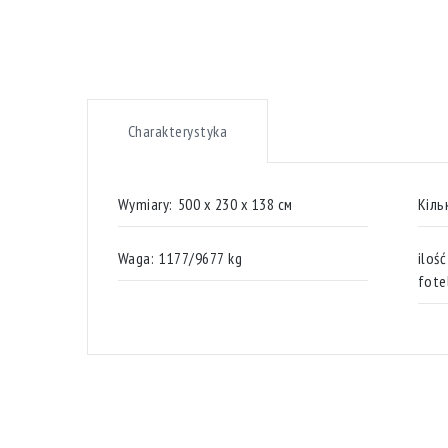
Charakterystyka
Wymiary:
500 х 230 х 138 см
Кіль
Waga:
1177/9677 kg
ilość
fote