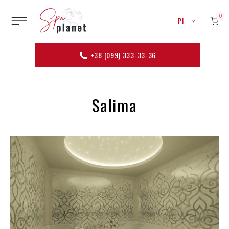
0
PL
+38 (099) 333-33-36
Salima