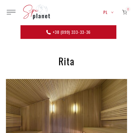
0
PL
+38 (099) 333-33-36
Rita